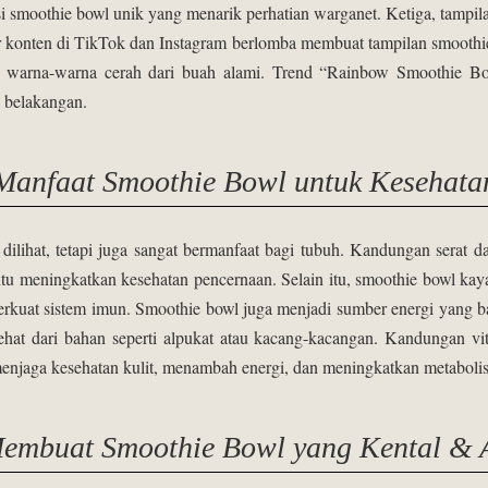
 smoothie bowl unik yang menarik perhatian warganet. Ketiga, tampi
ator konten di TikTok dan Instagram berlomba membuat tampilan smoothi
 dan warna-warna cerah dari buah alami. Trend “Rainbow Smoothie
n belakangan.
Manfaat Smoothie Bowl untuk Kesehata
ilihat, tetapi juga sangat bermanfaat bagi tubuh. Kandungan serat da
ntu meningkatkan kesehatan pencernaan. Selain itu, smoothie bowl kay
erkuat sistem imun. Smoothie bowl juga menjadi sumber energi yang b
ehat dari bahan seperti alpukat atau kacang-kacangan. Kandungan vi
njaga kesehatan kulit, menambah energi, dan meningkatkan metaboli
Membuat Smoothie Bowl yang Kental & A