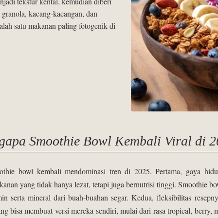
jadi tekstur kental, kemudian diberi
, granola, kacang-kacangan, dan
alah satu makanan paling fotogenik di
apa Smoothie Bowl Kembali Viral di 
hie bowl kembali mendominasi tren di 2025. Pertama, gaya hidu
nan yang tidak hanya lezat, tetapi juga bernutrisi tinggi. Smoothi
min serta mineral dari buah-buahan segar. Kedua, fleksibilitas resep
ang bisa membuat versi mereka sendiri, mulai dari rasa tropical, berry, 